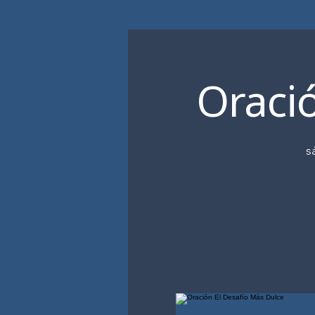
Oració
s