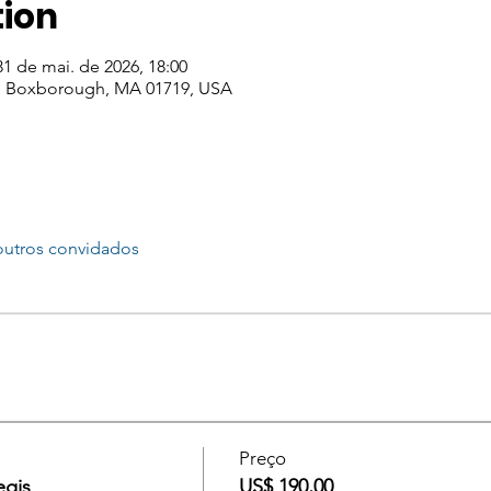
tion
31 de mai. de 2026, 18:00
, Boxborough, MA 01719, USA
outros convidados
Preço
egis
US$ 190,00